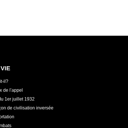
 VIE
t-il?
x de l'appel
du 1er juillet 1932
on de civilisation inversée
rtation
mbats